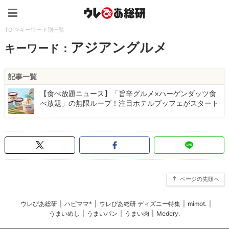
ウレぴあ総研（うれぴあ）
TOP
>
キーワード別一覧
アジアングルメ
キーワード：
記事一覧
【食べ放題ニュース】「旨辛グルメ×ハーゲンダッツ食
べ放題」の無限ループ！注目ホテルブッフェがスタート
ページの先頭へ
ウレぴあ総研
|
ハピママ*
|
ウレぴあ総研 ディズニー特集
|
mimot.
|
うまいめし
|
うまいパン
|
うまい肉
|
Medery.