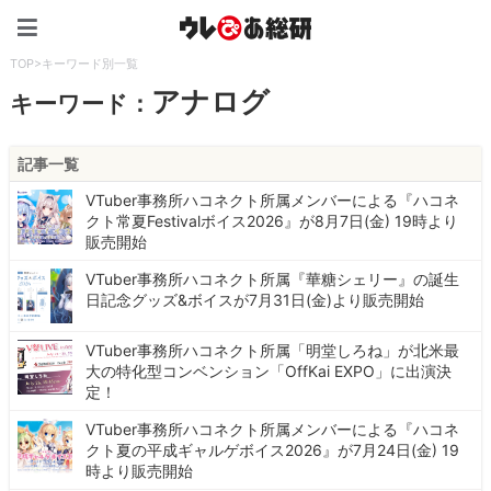
ウレぴあ総研（うれぴあ）
TOP
>
キーワード別一覧
アナログ
キーワード：
記事一覧
VTuber事務所ハコネクト所属メンバーによる『ハコネ
クト常夏Festivalボイス2026』が8月7日(金) 19時より
販売開始
VTuber事務所ハコネクト所属『華糖シェリー』の誕生
日記念グッズ&ボイスが7月31日(金)より販売開始
VTuber事務所ハコネクト所属「明堂しろね」が北米最
大の特化型コンベンション「OffKai EXPO」に出演決
定！
VTuber事務所ハコネクト所属メンバーによる『ハコネ
クト夏の平成ギャルゲボイス2026』が7月24日(金) 19
時より販売開始