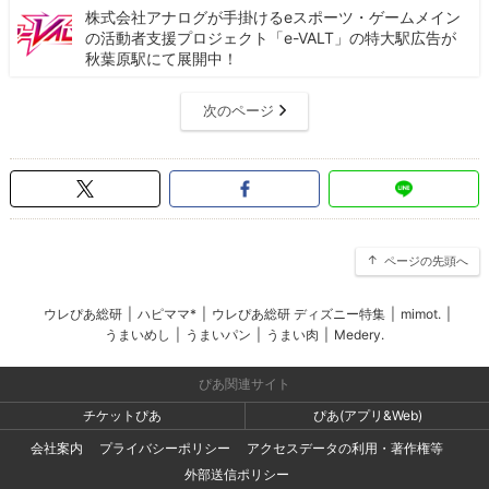
株式会社アナログが手掛けるeスポーツ・ゲームメイン
の活動者支援プロジェクト「e-VALT」の特大駅広告が
秋葉原駅にて展開中！
次のページ
ページの先頭へ
ウレぴあ総研
|
ハピママ*
|
ウレぴあ総研 ディズニー特集
|
mimot.
|
うまいめし
|
うまいパン
|
うまい肉
|
Medery.
ぴあ関連サイト
チケットぴあ
ぴあ(アプリ&Web)
会社案内
プライバシーポリシー
アクセスデータの利用・著作権等
外部送信ポリシー