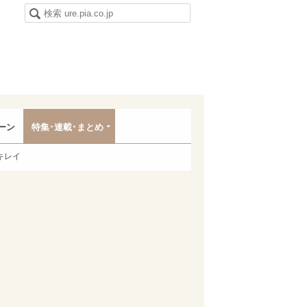
ーン
特集･連載･まとめ
キレイ