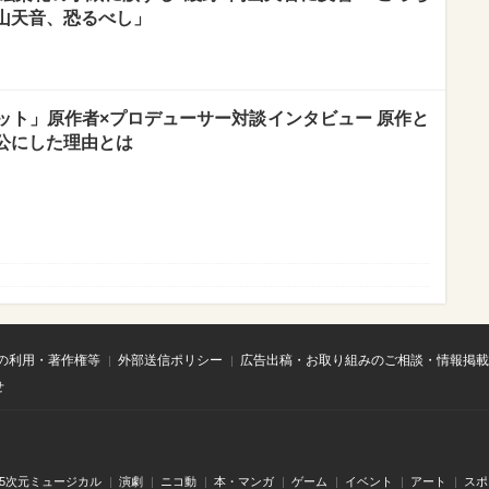
山天音、恐るべし」
ット」原作者×プロデューサー対談インタビュー 原作と
公にした理由とは
の利用・著作権等
外部送信ポリシー
広告出稿・お取り組みのご相談・情報掲載
せ
.5次元ミュージカル
演劇
ニコ動
本・マンガ
ゲーム
イベント
アート
スポ