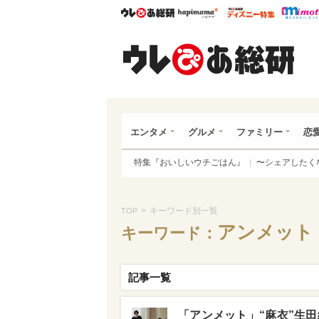
ウレぴあ総研
ハピママ*
ウレぴあ
ウレ
エンタメ
グルメ
ファミリー
恋
特集『おいしいウチごはん』
〜シェアしたく
>
キーワード別一覧
TOP
アンメット
キーワード：
記事一覧
「アンメット」“麻衣”生田