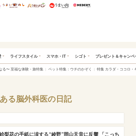
総研 ディズニー特集
mimot.
うまいめし
うまいパン
うまい肉
Medery.
ぴあ総研（うれぴあ）
愛
ライフスタイル
スマホ・IT
シゴト
プレゼント＆キャンペ
なる〜 至福な体験・旅特集
ペット特集：ウチのかぞく
特集 カラダ・ココロ・
 ある脳外科医の日記
絵梨花の手紙に涙する“綾野”岡山天音に反響 「こっち