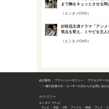
まで胸をキュッとさせる岡
（
エンタメOVO
）
杉咲花主演ドラマ「アンメ
視点を変え、ミヤビを主人
（
エンタメOVO
）
会社案内
プライバシーポリシー
アクセスデータ
一般の読者の方・ユーザーの方からのお問い合わ
カテゴリー
エンタメ･テレビ
テレビ
音楽
V系
アイドル
映画
アニメ
2