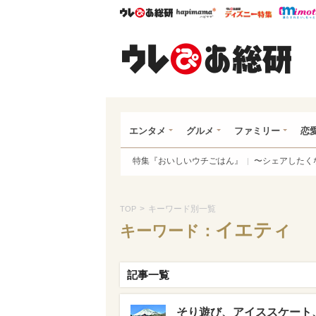
ウレぴあ総研
ハピママ*
ウレぴあ
ウレ
エンタメ
グルメ
ファミリー
恋
特集『おいしいウチごはん』
〜シェアしたく
>
キーワード別一覧
TOP
イエティ
キーワード：
記事一覧
そり遊び、アイススケート