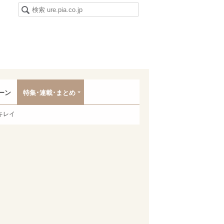
ーン
特集･連載･まとめ
キレイ