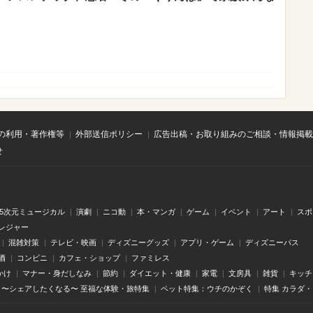
の利用・著作権等
外部送信ポリシー
広告出稿・お取り組みのご相談・情報掲載
せ
.5次元ミュージカル
演劇
ニコ動
本・マンガ
ゲーム
イベント
アート
スポ
レジャー
混雑対策
テレビ・映画
ディズニーグッズ
アプリ・ゲーム
ディズニーパス
酒
コンビニ
カフェ・ショップ
ファミレス
かけ
マナー・身だしなみ
節約
ダイエット・健康
家電
文房具
雑貨
キッチ
〜シェアしたくなる〜 至福な体験・旅特集
ペット特集：ウチのかぞく
特集 カラダ