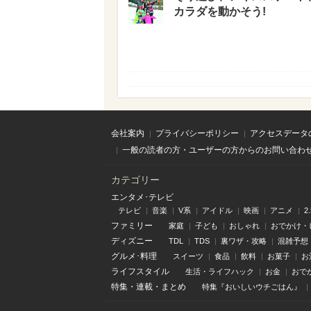
カラダを動かそう!
会社案内
プライバシーポリシー
アクセスデータ
一般の読者の方・ユーザーの方からのお問い合わ
カテゴリー
エンタメ･テレビ
テレビ
音楽
V系
アイドル
映画
アニメ
2
ファミリー
家庭
子ども
おしゃれ
おでかけ・
ディズニー
TDL
TDS
裏ワザ・攻略
混雑予想
グルメ･料理
スイーツ
食品
飲料
お菓子
お
ライフスタイル
生活・ライフハック
お金
おで
特集
・
連載
・
まとめ
特集『おいしいウチごはん』