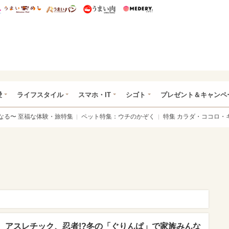
総研 ディズニー特集
mimot.
うまいめし
うまいパン
うまい肉
Medery.
ぴあ総研（うれぴあ）
愛
ライフスタイル
スマホ・IT
シゴト
プレゼント＆キャンペ
なる〜 至福な体験・旅特集
ペット特集：ウチのかぞく
特集 カラダ・ココロ・
、アスレチック、忍者!?冬の「ぐりんぱ」で家族みんな