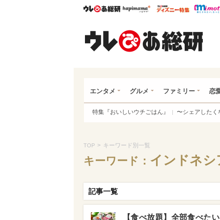
ウレぴあ総研
ハピママ*
ウレぴあ
ウレ
エンタメ
グルメ
ファミリー
恋
特集『おいしいウチごはん』
〜シェアしたく
>
キーワード別一覧
TOP
インドネシ
キーワード：
記事一覧
【食べ放題】全部食べたい