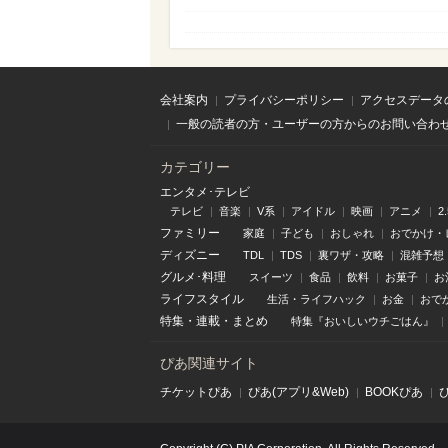
会社案内
プライバシーポリシー
アクセスデータ
一般の読者の方・ユーザーの方からのお問い合わ
カテゴリー
エンタメ･テレビ
テレビ
音楽
V系
アイドル
映画
アニメ
2
ファミリー
家庭
子ども
おしゃれ
おでかけ・
ディズニー
TDL
TDS
裏ワザ・攻略
混雑予想
グルメ･料理
スイーツ
食品
飲料
お菓子
お
ライフスタイル
生活・ライフハック
お金
おで
特集
・
連載
・
まとめ
特集『おいしいウチごはん』
ぴあ関連サイト
チケットぴあ
ぴあ(アプリ&Web)
BOOKぴあ