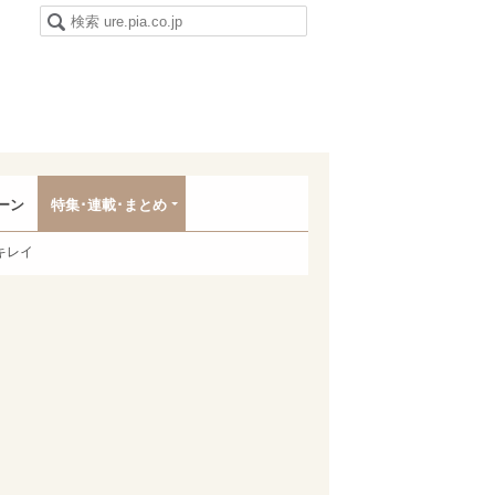
ーン
特集･連載･まとめ
キレイ