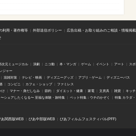
の利用・著作権等
外部送信ポリシー
広告出稿・お取り組みのご相談・情報掲載
せ
.5次元ミュージカル
演劇
ニコ動
本・マンガ
ゲーム
イベント
アート
スポ
レジャー
混雑対策
テレビ・映画
ディズニーグッズ
アプリ・ゲーム
ディズニーパス
酒
コンビニ
カフェ・ショップ
ファミレス
かけ
マナー・身だしなみ
節約
ダイエット・健康
家電
文房具
雑貨
キッチ
〜シェアしたくなる〜 至福な体験・旅特集
ペット特集：ウチのかぞく
特集 カラダ
ぴあ関⻄版WEB
ぴあ中部版WEB
ぴあフィルムフェスティバル(PFF)