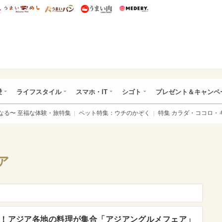
総研 ディズニー特集
mimot.
うまいめし
うまいパン
うまい肉
Medery.
ぴあ総研（うれぴあ）
愛
ライフスタイル
スマホ・IT
シゴト
プレゼント＆キャンペ
なる〜 至福な体験・旅特集
ペット特集：ウチのかぞく
特集 カラダ・ココロ・
ア
！アジア各地の料理が集合「アジアングルメフェア」