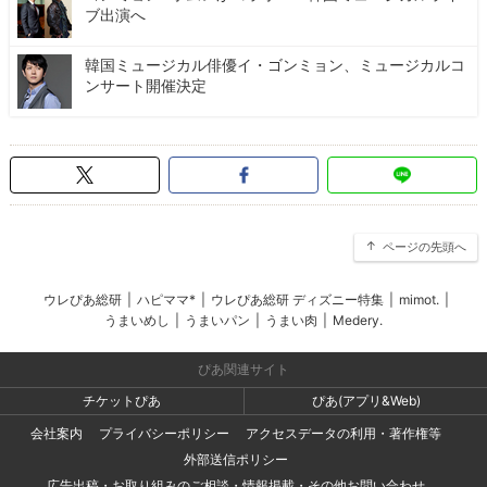
ブ出演へ
韓国ミュージカル俳優イ・ゴンミョン、ミュージカルコ
ンサート開催決定
ページの先頭へ
ウレぴあ総研
|
ハピママ*
|
ウレぴあ総研 ディズニー特集
|
mimot.
|
うまいめし
|
うまいパン
|
うまい肉
|
Medery.
ぴあ関連サイト
チケットぴあ
ぴあ(アプリ&Web)
会社案内
プライバシーポリシー
アクセスデータの利用・著作権等
外部送信ポリシー
広告出稿・お取り組みのご相談・情報掲載・その他お問い合わせ