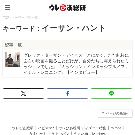
ウレぴあ総研（うれぴあ）
TOP
>
キーワード別一覧
イーサン・ハント
キーワード：
記事一覧
グレッグ・ターザン・デイビス「とにかく、ただ純粋に
面白い映画を撮ることだけが、自分たちに与えられたミ
ッションでした」『ミッション：インポッシブル／ファ
イナル・レコニング』【インタビュー】
ページの先頭へ
ウレぴあ総研
|
ハピママ*
|
ウレぴあ総研 ディズニー特集
|
mimot.
|
うまいめし
|
うまいパン
|
うまい肉
|
Medery.