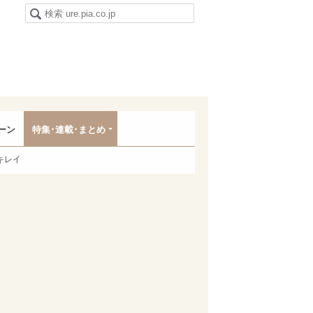
ーン
特集･連載･まとめ
キレイ