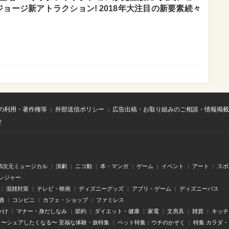
ジョージ新アトラクション! 2018年大注目の新要素続々
の利用・著作権等
外部送信ポリシー
広告出稿・お取り組みのご相談・情報掲載
せ
.5次元ミュージカル
演劇
ニコ動
本・マンガ
ゲーム
イベント
アート
スポ
レジャー
混雑対策
テレビ・映画
ディズニーグッズ
アプリ・ゲーム
ディズニーパス
酒
コンビニ
カフェ・ショップ
ファミレス
かけ
マナー・身だしなみ
節約
ダイエット・健康
家電
文房具
雑貨
キッチ
〜シェアしたくなる〜 至福な体験・旅特集
ペット特集：ウチのかぞく
特集 カラダ