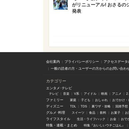
がリニューアル! おさるの
発表
会社案内
プライバシーポリシー
アクセスデータ
一般の読者の方・ユーザーの方からのお問い合わ
カテゴリー
エンタメ･テレビ
テレビ
音楽
V系
アイドル
映画
アニメ
2
ファミリー
家庭
子ども
おしゃれ
おでかけ・
ディズニー
TDL
TDS
裏ワザ・攻略
混雑予想
グルメ･料理
スイーツ
食品
飲料
お菓子
お
ライフスタイル
生活・ライフハック
お金
おで
特集
・
連載
・
まとめ
特集『おいしいウチごはん』