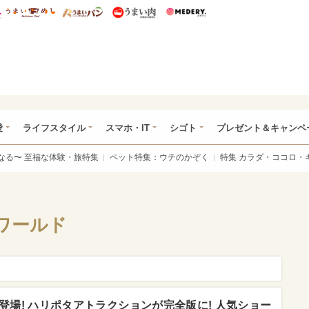
総研 ディズニー特集
mimot.
うまいめし
うまいパン
うまい肉
Medery.
ぴあ総研（うれぴあ）
愛
ライフスタイル
スマホ・IT
シゴト
プレゼント＆キャンペ
なる〜 至福な体験・旅特集
ペット特集：ウチのかぞく
特集 カラダ・ココロ・
ワールド
登場! ハリポタアトラクションが完全版に! 人気ショー