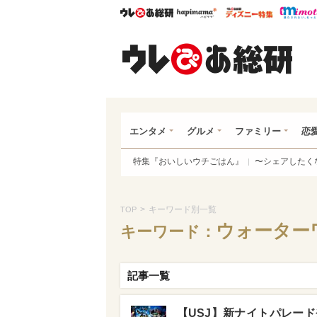
ウレぴあ総研
ハピママ*
ウレぴあ
ウレ
エンタメ
グルメ
ファミリー
恋
特集『おいしいウチごはん』
〜シェアしたく
>
キーワード別一覧
TOP
ウォーター
キーワード：
記事一覧
【USJ】新ナイトパレード