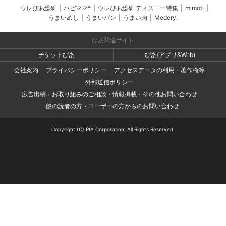
ウレぴあ総研
|
ハピママ*
|
ウレぴあ総研 ディズニー特集
|
mimot.
|
うまいめし
|
うまいパン
|
うまい肉
|
Medery.
ぴあ関連サイト
チケットぴあ
ぴあ(アプリ&Web)
会社案内
プライバシーポリシー
アクセスデータの利用・著作権等
外部送信ポリシー
広告出稿・お取り組みのご相談・情報掲載・その他お問い合わせ
一般の読者の方・ユーザーの方からのお問い合わせ
Copyright (C) PIA Corporation. All Rights Reserved.