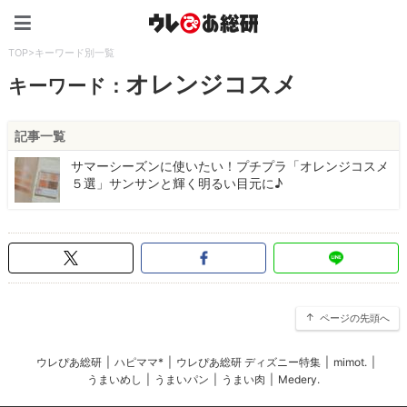
ウレぴあ総研（うれぴあ）
TOP
>
キーワード別一覧
オレンジコスメ
キーワード：
記事一覧
サマーシーズンに使いたい！プチプラ「オレンジコスメ
５選」サンサンと輝く明るい目元に♪
ページの先頭へ
ウレぴあ総研
|
ハピママ*
|
ウレぴあ総研 ディズニー特集
|
mimot.
|
うまいめし
|
うまいパン
|
うまい肉
|
Medery.