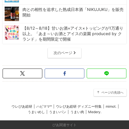
肉との相性を追求した熟成日本酒「NIKUJUKU」を販売
開始
【8/12～8/18】甘いお酒×アイス×トッピングが1万通り
以上。「あま～いお酒とアイスの楽園 produced by ク
ランド」を期間限定で開催
次のページ
ページの先頭へ
ウレぴあ総研
|
ハピママ*
|
ウレぴあ総研 ディズニー特集
|
mimot.
|
うまいめし
|
うまいパン
|
うまい肉
|
Medery.
ぴあ関連サイト