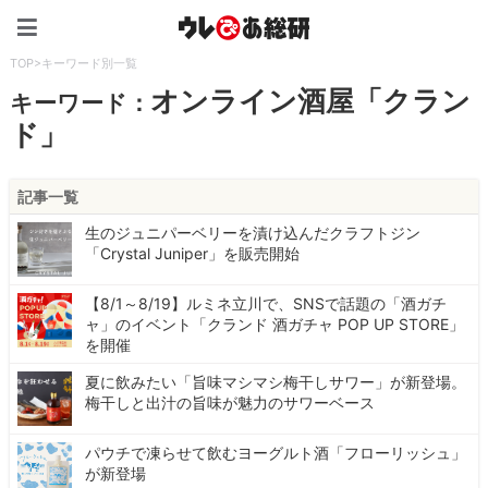
ウレぴあ総研（うれぴあ）
TOP
>
キーワード別一覧
オンライン酒屋「クラン
キーワード：
ド」
記事一覧
生のジュニパーベリーを漬け込んだクラフトジン
「Crystal Juniper」を販売開始
【8/1～8/19】ルミネ立川で、SNSで話題の「酒ガチ
ャ」のイベント「クランド 酒ガチャ POP UP STORE」
を開催
夏に飲みたい「旨味マシマシ梅干しサワー」が新登場。
梅干しと出汁の旨味が魅力のサワーベース
パウチで凍らせて飲むヨーグルト酒「フローリッシュ」
が新登場