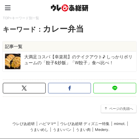
ウレぴあ総研（うれぴあ）
TOP
>
キーワード別一覧
カレー弁当
キーワード：
記事一覧
大満足コスパ【幸楽苑】のテイクアウト♪ しっかりボリ
ュームの「餃子&炒飯」「W餃子」食べ比べ！
ページの先頭へ
ウレぴあ総研
|
ハピママ*
|
ウレぴあ総研 ディズニー特集
|
mimot.
|
うまいめし
|
うまいパン
|
うまい肉
|
Medery.