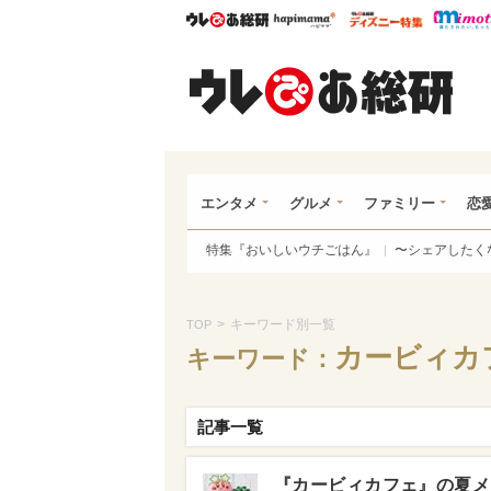
ウレぴあ総研
ハピママ*
ウレぴあ
ウレ
エンタメ
グルメ
ファミリー
恋
特集『おいしいウチごはん』
〜シェアしたく
>
キーワード別一覧
TOP
カービィカ
キーワード：
記事一覧
『カービィカフェ』の夏メ