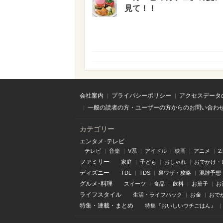
見て！！
会社案内
プライバシーポリシー
アクセスデータ
一般の読者の方・ユーザーの方からのお問い合わ
カテゴリー
エンタメ･テレビ
テレビ
音楽
V系
アイドル
映画
アニメ
2
ファミリー
家庭
子ども
おしゃれ
おでかけ・
ディズニー
TDL
TDS
裏ワザ・攻略
混雑予想
グルメ･料理
スイーツ
食品
飲料
お菓子
お
ライフスタイル
生活・ライフハック
お金
おで
特集
・
連載
・
まとめ
特集『おいしいウチごはん』