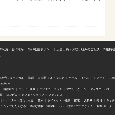
の利用・著作権等
外部送信ポリシー
広告出稿・お取り組みのご相談・情報掲載
せ
.5次元ミュージカル
演劇
ニコ動
本・マンガ
ゲーム
イベント
アート
スポ
レジャー
混雑対策
テレビ・映画
ディズニーグッズ
アプリ・ゲーム
ディズニーパス
酒
コンビニ
カフェ・ショップ
ファミレス
かけ
マナー・身だしなみ
節約
ダイエット・健康
家電
文房具
雑貨
キッチ
〜シェアしたくなる〜 至福な体験・旅特集
ペット特集：ウチのかぞく
特集 カラダ