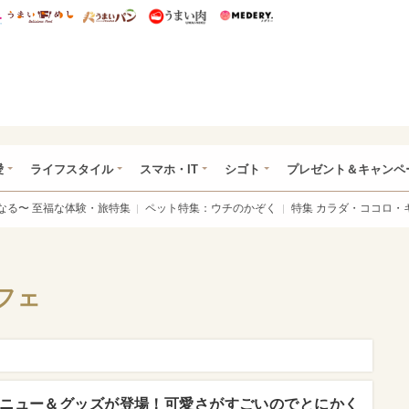
総研 ディズニー特集
mimot.
うまいめし
うまいパン
うまい肉
Medery.
ぴあ総研（うれぴあ）
愛
ライフスタイル
スマホ・IT
シゴト
プレゼント＆キャンペ
なる〜 至福な体験・旅特集
ペット特集：ウチのかぞく
特集 カラダ・ココロ・
フェ
ニュー＆グッズが登場！可愛さがすごいのでとにかく