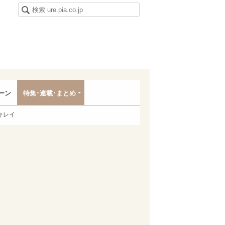
ーン
特集･連載･まとめ
キレイ