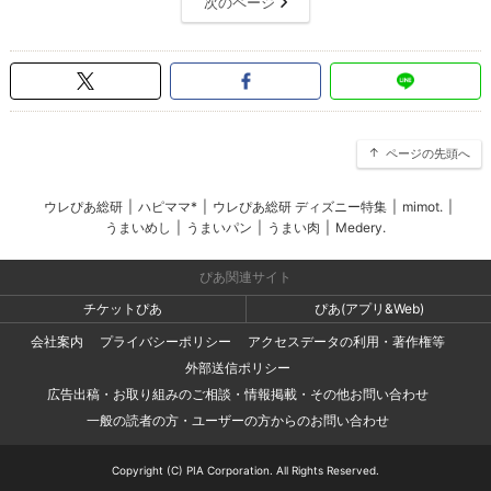
次のページ
ページの先頭へ
ウレぴあ総研
|
ハピママ*
|
ウレぴあ総研 ディズニー特集
|
mimot.
|
うまいめし
|
うまいパン
|
うまい肉
|
Medery.
ぴあ関連サイト
チケットぴあ
ぴあ(アプリ&Web)
会社案内
プライバシーポリシー
アクセスデータの利用・著作権等
外部送信ポリシー
広告出稿・お取り組みのご相談・情報掲載・その他お問い合わせ
一般の読者の方・ユーザーの方からのお問い合わせ
Copyright (C) PIA Corporation. All Rights Reserved.