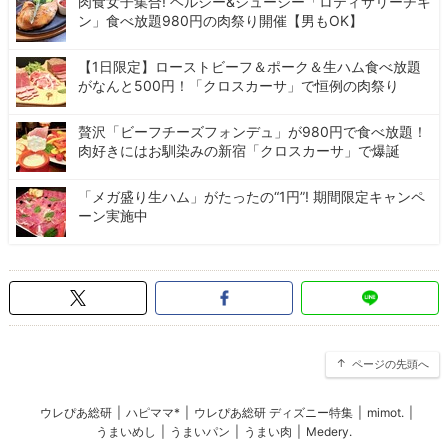
肉食女子集合! ヘルシー&ジューシー「ロティサリーチキ
ン」食べ放題980円の肉祭り開催【男もOK】
【1日限定】ローストビーフ＆ポーク＆生ハム食べ放題
がなんと500円！「クロスカーサ」で恒例の肉祭り
贅沢「ビーフチーズフォンデュ」が980円で食べ放題！
肉好きにはお馴染みの新宿「クロスカーサ」で爆誕
「メガ盛り生ハム」がたったの“1円”! 期間限定キャンペ
ーン実施中
ページの先頭へ
ウレぴあ総研
|
ハピママ*
|
ウレぴあ総研 ディズニー特集
|
mimot.
|
うまいめし
|
うまいパン
|
うまい肉
|
Medery.