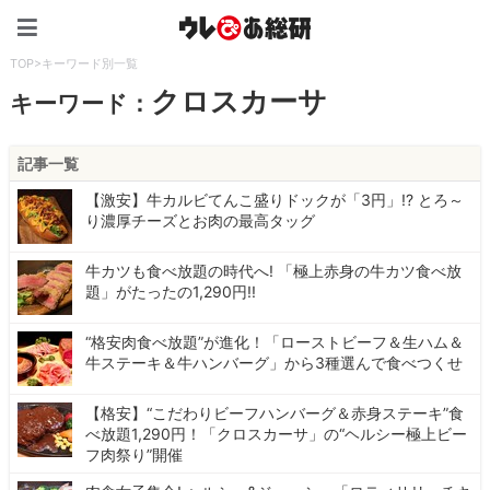
ウレぴあ総研（うれぴあ）
TOP
>
キーワード別一覧
クロスカーサ
キーワード：
記事一覧
【激安】牛カルビてんこ盛りドックが「3円」!? とろ～
り濃厚チーズとお肉の最高タッグ
牛カツも食べ放題の時代へ! 「極上赤身の牛カツ食べ放
題」がたったの1,290円!!
“格安肉食べ放題”が進化！「ローストビーフ＆生ハム＆
牛ステーキ＆牛ハンバーグ」から3種選んで食べつくせ
【格安】“こだわりビーフハンバーグ＆赤身ステーキ”食
べ放題1,290円！「クロスカーサ」の“ヘルシー極上ビー
フ肉祭り”開催