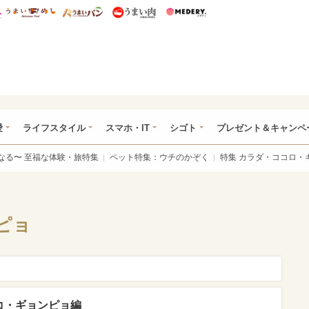
総研 ディズニー特集
mimot.
うまいめし
うまいパン
うまい肉
Medery.
ぴあ総研（うれぴあ）
愛
ライフスタイル
スマホ・IT
シゴト
プレゼント＆キャンペ
なる〜 至福な体験・旅特集
ペット特集：ウチのかぞく
特集 カラダ・ココロ・
ピョ
コ・ギョンピョ編