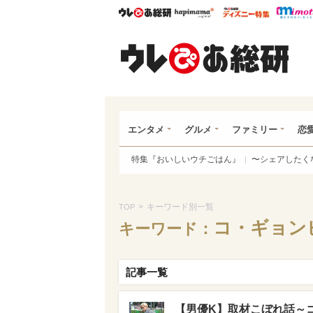
ウレぴあ総研
ハピママ*
ウレぴあ
ウレ
エンタメ
グルメ
ファミリー
恋
特集『おいしいウチごはん』
〜シェアしたく
>
キーワード別一覧
TOP
コ・ギョン
キーワード：
記事一覧
【男優K】取材こぼれ話～