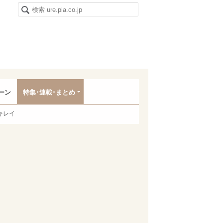
ーン
特集･連載･まとめ
キレイ