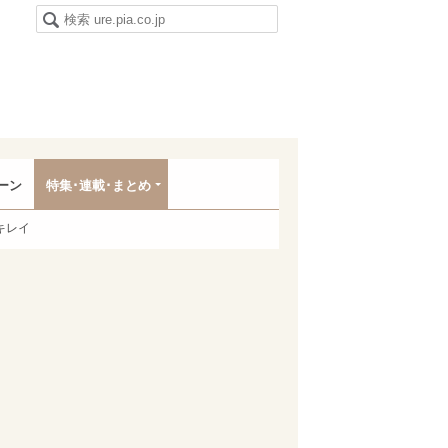
ーン
特集･連載･まとめ
キレイ