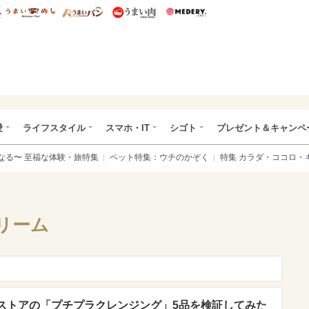
総研 ディズニー特集
mimot.
うまいめし
うまいパン
うまい肉
Medery.
ぴあ総研（うれぴあ）
愛
ライフスタイル
スマホ・IT
シゴト
プレゼント＆キャンペ
なる〜 至福な体験・旅特集
ペット特集：ウチのかぞく
特集 カラダ・ココロ・
リーム
ストアの「プチプラクレンジング」5品を検証してみた