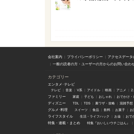
会社案内
プライバシーポリシー
アクセスデータ
一般の読者の方・ユーザーの方からのお問い合わ
カテゴリー
エンタメ･テレビ
テレビ
音楽
V系
アイドル
映画
アニメ
2
ファミリー
家庭
子ども
おしゃれ
おでかけ・
ディズニー
TDL
TDS
裏ワザ・攻略
混雑予想
グルメ･料理
スイーツ
食品
飲料
お菓子
お
ライフスタイル
生活・ライフハック
お金
おで
特集
・
連載
・
まとめ
特集『おいしいウチごはん』