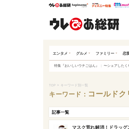
ウレぴあ総研
ハピママ*
ウレぴあ
ウレ
エンタメ
グルメ
ファミリー
恋
特集『おいしいウチごはん』
〜シェアしたく
>
キーワード別一覧
TOP
コールドク
キーワード：
記事一覧
マスク荒れ解消！ドラッグ