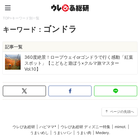
ウレぴあ総研（うれぴあ）
TOP
>
キーワード別一覧
ゴンドラ
キーワード：
記事一覧
360度絶景！ロープウェイorゴンドラで行く感動「紅葉
スポット」【こどもと遊ぼう×クルマ旅マスター
Vol.10】
ページの先頭へ
ウレぴあ総研
|
ハピママ*
|
ウレぴあ総研 ディズニー特集
|
mimot.
|
うまいめし
|
うまいパン
|
うまい肉
|
Medery.