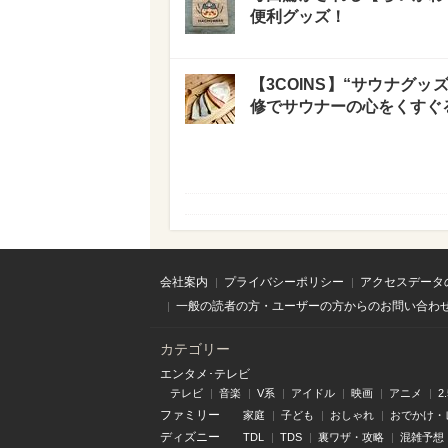
便利グッズ！
【3COINS】“サウナグ
修でサウナーの心をくすぐ
会社案内
プライバシーポリシー
アクセスデータ
一般の読者の方・ユーザーの方からのお問い合わ
カテゴリー
エンタメ･テレビ
テレビ
音楽
V系
アイドル
映画
アニメ
2
ファミリー
家庭
子ども
おしゃれ
おでかけ・
ディズニー
TDL
TDS
裏ワザ・攻略
混雑予想