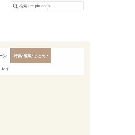
ーン
特集･連載･まとめ
キレイ