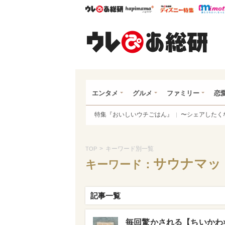
ウレぴあ総研
ハピママ*
ウレぴあ
ウレ
エンタメ
グルメ
ファミリー
恋
特集『おいしいウチごはん』
〜シェアしたく
>
キーワード別一覧
TOP
サウナマッ
キーワード：
記事一覧
毎回驚かされる【ちいかわ