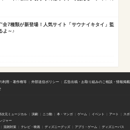
ッズ”全7種類が新登場！人気サイト「サウナイキタイ」監
るよ～♪
の利用・著作権等
外部送信ポリシー
広告出稿・お取り組みのご相談・情報掲載
せ
.5次元ミュージカル
演劇
ニコ動
本・マンガ
ゲーム
イベント
アート
スポ
レジャー
混雑対策
テレビ・映画
ディズニーグッズ
アプリ・ゲーム
ディズニーパス