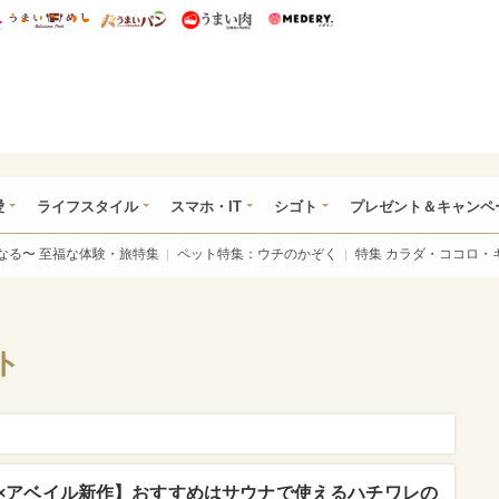
総研 ディズニー特集
mimot.
うまいめし
うまいパン
うまい肉
Medery.
ぴあ総研（うれぴあ）
愛
ライフスタイル
スマホ・IT
シゴト
プレゼント＆キャンペ
なる〜 至福な体験・旅特集
ペット特集：ウチのかぞく
特集 カラダ・ココロ・
ト
×アベイル新作】おすすめはサウナで使えるハチワレの