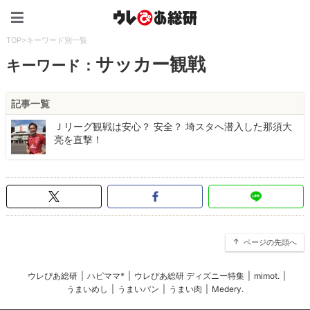
ウレぴあ総研（うれぴあ）
TOP
>
キーワード別一覧
サッカー観戦
キーワード：
記事一覧
Ｊリーグ観戦は安心？ 安全？ 埼スタへ潜入した那須大
亮を直撃！
ページの先頭へ
ウレぴあ総研
|
ハピママ*
|
ウレぴあ総研 ディズニー特集
|
mimot.
|
うまいめし
|
うまいパン
|
うまい肉
|
Medery.