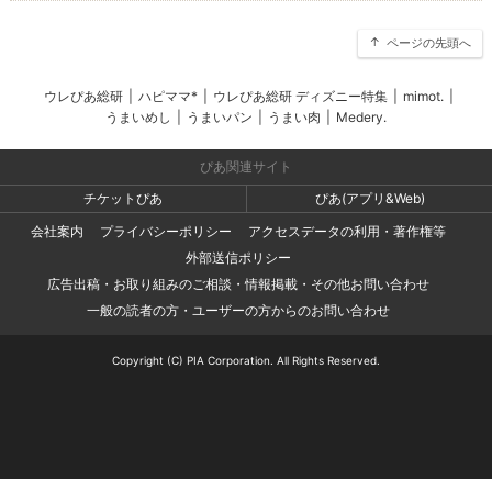
ページの先頭へ
ウレぴあ総研
|
ハピママ*
|
ウレぴあ総研 ディズニー特集
|
mimot.
|
うまいめし
|
うまいパン
|
うまい肉
|
Medery.
ぴあ関連サイト
チケットぴあ
ぴあ(アプリ&Web)
会社案内
プライバシーポリシー
アクセスデータの利用・著作権等
外部送信ポリシー
広告出稿・お取り組みのご相談・情報掲載・その他お問い合わせ
一般の読者の方・ユーザーの方からのお問い合わせ
Copyright (C) PIA Corporation. All Rights Reserved.