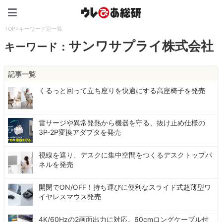
ウレぴあ総研（うれぴあ）
TOP
>
キーワード別一覧
サンワサプライ株式会社
キーワード：
記事一覧
くるっと回って立ち座りを快適にする高座椅子を発売
雷サージや異常発熱から機器を守る、抜け止め仕様の
3P-2P変換アダプタを発売
視線を遮り、デスクに集中空間をつくるデスクトップパ
ネルを発売
開閉でON/OFF！持ち運びに便利なスライド式超薄型ワ
イヤレスマウス発売
4K/60Hzの2画面出力に対応。60cmロングケーブル付