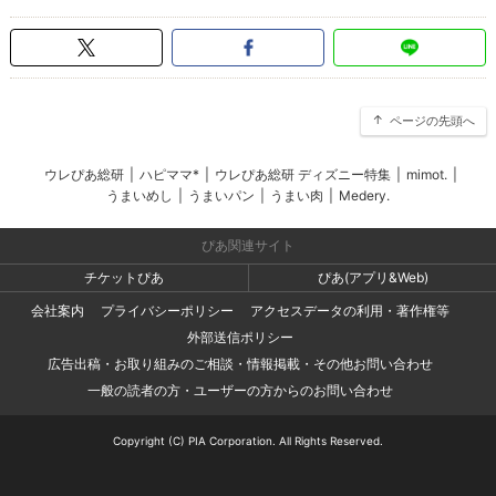
ページの先頭へ
ウレぴあ総研
|
ハピママ*
|
ウレぴあ総研 ディズニー特集
|
mimot.
|
うまいめし
|
うまいパン
|
うまい肉
|
Medery.
ぴあ関連サイト
チケットぴあ
ぴあ(アプリ&Web)
会社案内
プライバシーポリシー
アクセスデータの利用・著作権等
外部送信ポリシー
広告出稿・お取り組みのご相談・情報掲載・その他お問い合わせ
一般の読者の方・ユーザーの方からのお問い合わせ
Copyright (C) PIA Corporation. All Rights Reserved.