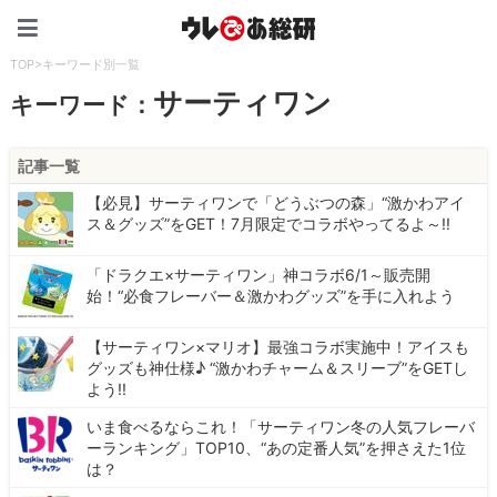
ウレぴあ総研（うれぴあ）
TOP
>
キーワード別一覧
サーティワン
キーワード：
記事一覧
【必見】サーティワンで「どうぶつの森」“激かわアイ
ス＆グッズ”をGET！7月限定でコラボやってるよ～!!
「ドラクエ×サーティワン」神コラボ6/1～販売開
始！“必食フレーバー＆激かわグッズ”を手に入れよう
【サーティワン×マリオ】最強コラボ実施中！アイスも
グッズも神仕様♪ “激かわチャーム＆スリーブ”をGETし
よう!!
いま食べるならこれ！「サーティワン冬の人気フレーバ
ーランキング」TOP10、“あの定番人気”を押さえた1位
は？