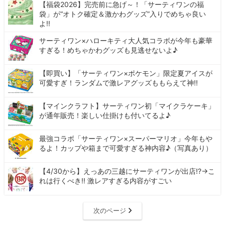
【福袋2026】完売前に急げ～！「サーティワンの福
袋」が“オトク確定＆激かわグッズ”入りでめちゃ良い
よ!!
サーティワン×ハローキティ大人気コラボが今年も豪華
すぎる！めちゃかわグッズも見逃せないよ♪
【即買い】「サーティワン×ポケモン」限定夏アイスが
可愛すぎ！ランダムで激レアグッズももらえて神!!
【マインクラフト】サーティワン初「マイクラケーキ」
が通年販売！楽しい仕掛けも付いてるよ♪
最強コラボ「サーティワン×スーパーマリオ」今年もや
るよ！カップや箱まで可愛すぎる神内容♪（写真あり）
【4/30から】えっあの三越にサーティワンが出店!?→こ
れは行くべき!! 激レアすぎる内容がすごい
次のページ