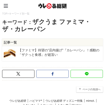
ウレぴあ総研（うれぴあ）
TOP
>
キーワード別一覧
ザクうま ファミマ・
キーワード：
ザ・カレーパン
記事一覧
【ファミマ】待望の“店内揚げ”『カレーパン』！感動の
「ザクっと食感」が超旨い
ページの先頭へ
ウレぴあ総研
|
ハピママ*
|
ウレぴあ総研 ディズニー特集
|
mimot.
|