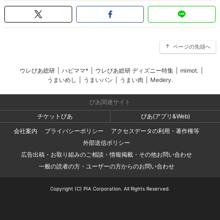
ページの先頭へ
ウレぴあ総研
|
ハピママ*
|
ウレぴあ総研 ディズニー特集
|
mimot.
|
うまいめし
|
うまいパン
|
うまい肉
|
Medery.
ぴあ関連サイト
チケットぴあ
ぴあ(アプリ&Web)
会社案内
プライバシーポリシー
アクセスデータの利用・著作権等
外部送信ポリシー
広告出稿・お取り組みのご相談・情報掲載・その他お問い合わせ
一般の読者の方・ユーザーの方からのお問い合わせ
Copyright (C) PIA Corporation. All Rights Reserved.