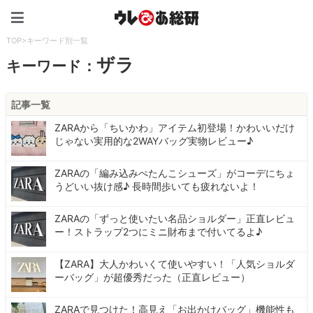
ウレぴあ総研（うれぴあ）
TOP
>
キーワード別一覧
ザラ
キーワード：
記事一覧
ZARAから「ちいかわ」アイテム初登場！かわいいだけ
じゃない実用的な2WAYバッグ実物レビュー♪
ZARAの「編み込みぺたんこシューズ」がコーデにちょ
うどいい抜け感♪ 長時間歩いても疲れないよ！
ZARAの「ずっと使いたい名品ショルダー」正直レビュ
ー！ストラップ2つにミニ財布まで付いてるよ♪
【ZARA】大人かわいくて使いやすい！「人気ショルダ
ーバッグ」が超優秀だった（正直レビュー）
ZARAで見つけた！高見え「お出かけバッグ」機能性も