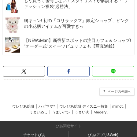
もう買って後悔しない！スタイリストが解説する「“フ
ァッション福袋”必勝法」
胸キュン! 初の「コリラックマ」限定ショップ、ピンク
の小花柄アイテムが可愛すぎっ
【NEWoMan】新宿新スポットの注目カフェ＆ショップ!
“オーダー式”スイーツビュッフェも【写真満載】
ページの先頭へ
ウレぴあ総研
|
ハピママ*
|
ウレぴあ総研 ディズニー特集
|
mimot.
|
うまいめし
|
うまいパン
|
うまい肉
|
Medery.
ぴあ関連サイト
チケットぴあ
ぴあ(アプリ&Web)