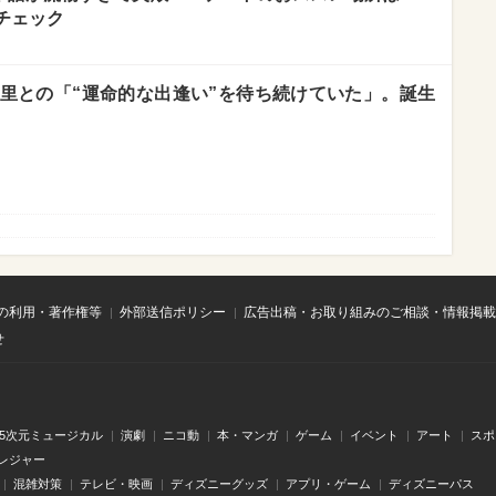
チェック
上野樹里との「“運命的な出逢い”を待ち続けていた」。誕生
の利用・著作権等
外部送信ポリシー
広告出稿・お取り組みのご相談・情報掲載
せ
.5次元ミュージカル
演劇
ニコ動
本・マンガ
ゲーム
イベント
アート
スポ
レジャー
混雑対策
テレビ・映画
ディズニーグッズ
アプリ・ゲーム
ディズニーパス