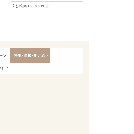
ーン
特集･連載･まとめ
キレイ