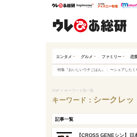
ウレぴあ総研
ハピママ*
ウレぴあ
ウレ
エンタメ
グルメ
ファミリー
恋
特集『おいしいウチごはん』
〜シェアしたく
>
キーワード別一覧
TOP
シークレッ
キーワード：
記事一覧
【CROSS GENEシン