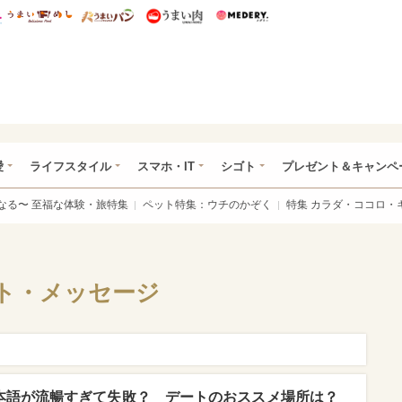
総研 ディズニー特集
mimot.
うまいめし
うまいパン
うまい肉
Medery.
ぴあ総研（うれぴあ）
愛
ライフスタイル
スマホ・IT
シゴト
プレゼント＆キャンペ
なる〜 至福な体験・旅特集
ペット特集：ウチのかぞく
特集 カラダ・ココロ・
ト・メッセージ
】日本語が流暢すぎて失敗？ デートのおススメ場所は？