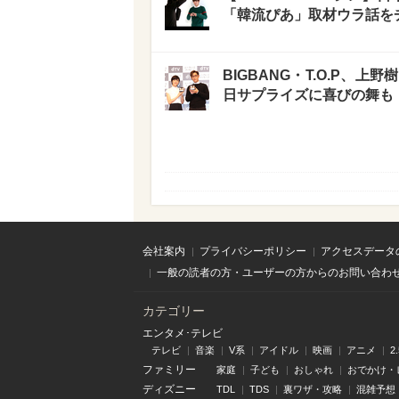
「韓流ぴあ」取材ウラ話を
BIGBANG・T.O.P、
日サプライズに喜びの舞も
会社案内
プライバシーポリシー
アクセスデータ
一般の読者の方・ユーザーの方からのお問い合わ
カテゴリー
エンタメ･テレビ
テレビ
音楽
V系
アイドル
映画
アニメ
2
ファミリー
家庭
子ども
おしゃれ
おでかけ・
ディズニー
TDL
TDS
裏ワザ・攻略
混雑予想