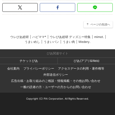
ページの先頭へ
ウレぴあ総研
|
ハピママ*
|
ウレぴあ総研 ディズニー特集
|
mimot.
|
うまいめし
|
うまいパン
|
うまい肉
|
Medery.
ぴあ関連サイト
チケットぴあ
ぴあ(アプリ&Web)
会社案内
プライバシーポリシー
アクセスデータの利用・著作権等
外部送信ポリシー
広告出稿・お取り組みのご相談・情報掲載・その他お問い合わせ
一般の読者の方・ユーザーの方からのお問い合わせ
Copyright (C) PIA Corporation. All Rights Reserved.