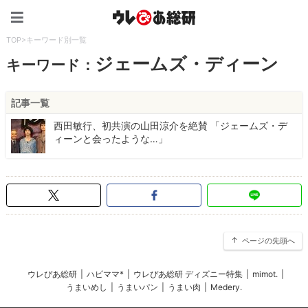
ウレぴあ総研（うれぴあ）
TOP
>
キーワード別一覧
ジェームズ・ディーン
キーワード：
記事一覧
西田敏行、初共演の山田涼介を絶賛 「ジェームズ・デ
ィーンと会ったような…」
ページの先頭へ
ウレぴあ総研
|
ハピママ*
|
ウレぴあ総研 ディズニー特集
|
mimot.
|
うまいめし
|
うまいパン
|
うまい肉
|
Medery.