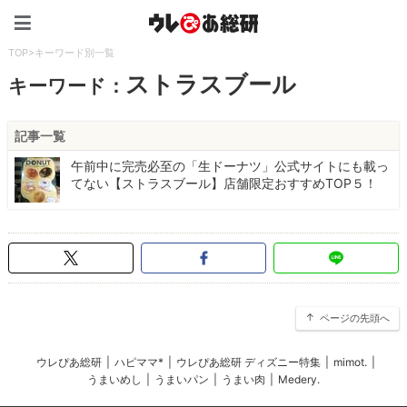
ウレぴあ総研（うれぴあ）
TOP
>
キーワード別一覧
ストラスブール
キーワード：
記事一覧
午前中に完売必至の「生ドーナツ」公式サイトにも載っ
てない【ストラスブール】店舗限定おすすめTOP５！
ページの先頭へ
ウレぴあ総研
|
ハピママ*
|
ウレぴあ総研 ディズニー特集
|
mimot.
|
うまいめし
|
うまいパン
|
うまい肉
|
Medery.