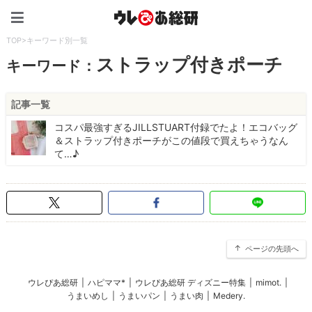
ウレぴあ総研（うれぴあ）
TOP
>
キーワード別一覧
ストラップ付きポーチ
キーワード：
記事一覧
コスパ最強すぎるJILLSTUART付録でたよ！エコバッグ
＆ストラップ付きポーチがこの値段で買えちゃうなん
て…♪
ページの先頭へ
ウレぴあ総研
|
ハピママ*
|
ウレぴあ総研 ディズニー特集
|
mimot.
|
うまいめし
|
うまいパン
|
うまい肉
|
Medery.