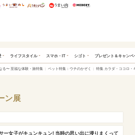
総研 ディズニー特集
mimot.
うまいめし
うまいパン
うまい肉
Medery.
ぴあ総研（うれぴあ）
愛
ライフスタイル
スマホ・IT
シゴト
プレゼント＆キャンペ
なる〜 至福な体験・旅特集
ペット特集：ウチのかぞく
特集 カラダ・ココロ・
ーン展
サー女子がキュンキュン! 当時の思い出に浸りまくって