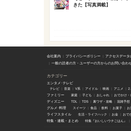
きた【写真満載】
会社案内
プライバシーポリシー
アクセスデータ
一般の読者の方・ユーザーの方からのお問い合わ
カテゴリー
エンタメ･テレビ
テレビ
音楽
V系
アイドル
映画
アニメ
2
ファミリー
家庭
子ども
おしゃれ
おでかけ・
ディズニー
TDL
TDS
裏ワザ・攻略
混雑予想
グルメ･料理
スイーツ
食品
飲料
お菓子
お
ライフスタイル
生活・ライフハック
お金
おで
特集
・
連載
・
まとめ
特集『おいしいウチごはん』