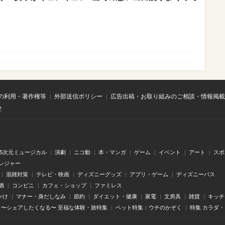
の利用・著作権等
外部送信ポリシー
広告出稿・お取り組みのご相談・情報掲載
せ
.5次元ミュージカル
演劇
ニコ動
本・マンガ
ゲーム
イベント
アート
スポ
レジャー
混雑対策
テレビ・映画
ディズニーグッズ
アプリ・ゲーム
ディズニーパス
酒
コンビニ
カフェ・ショップ
ファミレス
かけ
マナー・身だしなみ
節約
ダイエット・健康
家電
文房具
雑貨
キッチ
〜シェアしたくなる〜 至福な体験・旅特集
ペット特集：ウチのかぞく
特集 カラダ