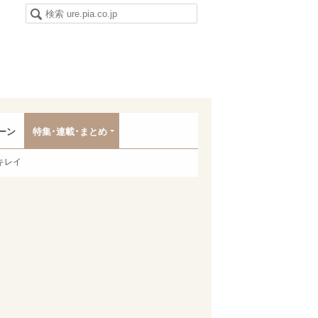
ーン
特集･連載･まとめ
キレイ