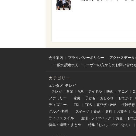
会社案内
プライバシーポリシー
アクセスデータ
一般の読者の方・ユーザーの方からのお問い合わ
カテゴリー
エンタメ･テレビ
テレビ
音楽
V系
アイドル
映画
アニメ
2
ファミリー
家庭
子ども
おしゃれ
おでかけ・
ディズニー
TDL
TDS
裏ワザ・攻略
混雑予想
グルメ･料理
スイーツ
食品
飲料
お菓子
お
ライフスタイル
生活・ライフハック
お金
おで
特集
・
連載
・
まとめ
特集『おいしいウチごはん』