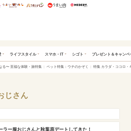
総研 ディズニー特集
mimot.
うまいめし
うまいパン
うまい肉
Medery.
ぴあ総研（うれぴあ）
愛
ライフスタイル
スマホ・IT
シゴト
プレゼント＆キャンペ
なる〜 至福な体験・旅特集
ペット特集：ウチのかぞく
特集 カラダ・ココロ・
おじさん
ーラー服おじさんと秋葉原デートしてきた！