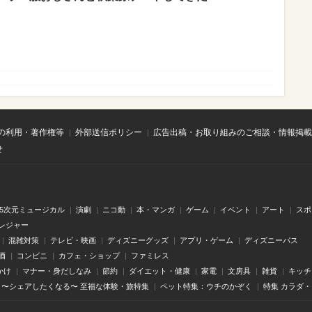
の利用・著作権等
外部送信ポリシー
広告出稿・お取り組みのご相談・情報掲載
せ
.5次元ミュージカル
演劇
ニコ動
本・マンガ
ゲーム
イベント
アート
スポ
レジャー
混雑対策
テレビ・映画
ディズニーグッズ
アプリ・ゲーム
ディズニーパス
酒
コンビニ
カフェ・ショップ
ファミレス
かけ
マナー・身だしなみ
節約
ダイエット・健康
家電
文房具
雑貨
キッチ
〜シェアしたくなる〜 至福な体験・旅特集
ペット特集：ウチのかぞく
特集 カラダ