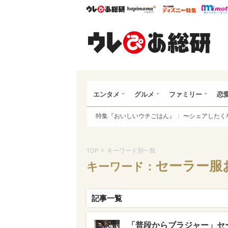
ウレぴあ総研
ハピママ*
ウレぴあ
ウレ
エンタメ
グルメ
ファミリー
恋
特集『おいしいウチごはん』
〜シェアしたく
>
キーワード別一覧
TOP
セーラー服
キーワード：
記事一覧
「普段からブラジャー」セ