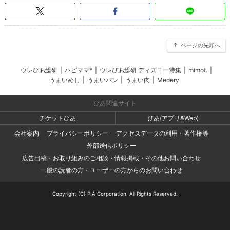
ページの先頭へ
ウレぴあ総研
|
ハピママ*
|
ウレぴあ総研 ディズニー特集
|
mimot.
|
うまいめし
|
うまいパン
|
うまい肉
|
Medery.
ぴあ関連サイト
チケットぴあ
ぴあ(アプリ&Web)
会社案内
プライバシーポリシー
アクセスデータの利用・著作権等
外部送信ポリシー
広告出稿・お取り組みのご相談・情報掲載・その他お問い合わせ
一般の読者の方・ユーザーの方からのお問い合わせ
Copyright (C) PIA Corporation. All Rights Reserved.