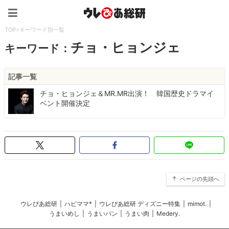
ウレぴあ総研（うれぴあ）
TOP
>
キーワード別一覧
チョ・ヒョンジェ
キーワード：
記事一覧
チョ・ヒョンジェ＆MR.MR出演！ 韓国歴史ドラマイ
ベント開催決定
ページの先頭へ
ウレぴあ総研
|
ハピママ*
|
ウレぴあ総研 ディズニー特集
|
mimot.
|
うまいめし
|
うまいパン
|
うまい肉
|
Medery.