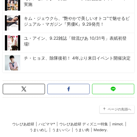
実施
キム・ジェウクら、“艶やかで美しいオトコ”で魅せるビ
ジュアル・マガジン『男優K』9.29発売！
ユ・アイン、9.22雑誌「韓流ぴあ 10/31号」表紙初登
場!
チ・ヒョヌ、除隊後初！ 4年ぶり来日イベント開催決定
ページの先頭へ
ウレぴあ総研
|
ハピママ*
|
ウレぴあ総研 ディズニー特集
|
mimot.
|
うまいめし
|
うまいパン
|
うまい肉
|
Medery.