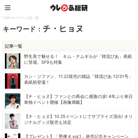
ウレぴあ総研（うれぴあ）
TOP
>
キーワード別一覧
チ・ヒョヌ
キーワード：
記事一覧
野生美で魅せる！ キム・ナムギルが「韓流ぴあ」表紙
に登場。SF9も特集
カン・ジファン、11.22発売の雑誌「韓流ぴあ 12/31号」
表紙初登場！
【チ・ヒョヌ】ファンとの再会に感激の涙! 4年ぶり来日
単独イベント開催【画像満載】
【チ・ヒョヌ】10.25イベントにてサプライズ演出! オリ
ジナルグッズ販売も決定
【プレゼント】「男優 K vol.1」発売記念キャンペーン