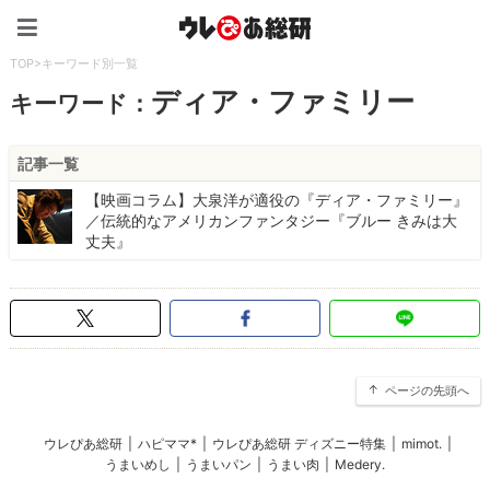
ウレぴあ総研（うれぴあ）
TOP
>
キーワード別一覧
ディア・ファミリー
キーワード：
記事一覧
【映画コラム】大泉洋が適役の『ディア・ファミリー』
／伝統的なアメリカンファンタジー『ブルー きみは大
丈夫』
ページの先頭へ
ウレぴあ総研
|
ハピママ*
|
ウレぴあ総研 ディズニー特集
|
mimot.
|
うまいめし
|
うまいパン
|
うまい肉
|
Medery.