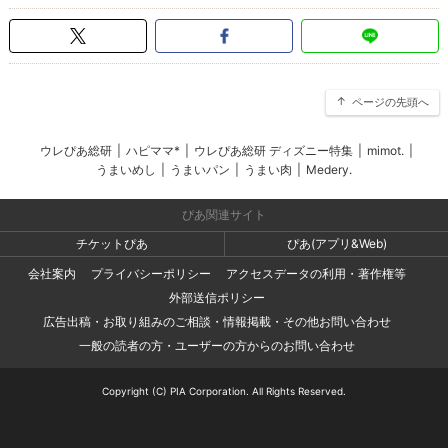
ページの先頭へ
ウレぴあ総研
|
ハピママ*
|
ウレぴあ総研 ディズニー特集
|
mimot.
|
うまいめし
|
うまいパン
|
うまい肉
|
Medery.
ぴあ関連サイト
チケットぴあ
ぴあ(アプリ&Web)
会社案内
プライバシーポリシー
アクセスデータの利用・著作権等
外部送信ポリシー
広告出稿・お取り組みのご相談・情報掲載・その他お問い合わせ
一般の読者の方・ユーザーの方からのお問い合わせ
Copyright (C) PIA Corporation. All Rights Reserved.