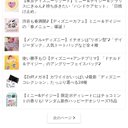
【東京ディズニーリゾート】ミニー＆デイジー＆クラリ
スにきゅん♪ 持ち歩きたい「ハンドケアセット」「日焼
け止め」
渋谷も春満開♪【ディズニーカフェ】ミニー＆デイジー
の「春メニュー」爆誕！
【メゾフル×ディズニー】イチオシは“リボン型”♪「デイ
ジーダック」人気トートバッグなど全４種
使い勝手も◎【ディズニー×アンテプリマ】「ドナルド
＆デイジー」のアングリーフェイスバッグ♪
【Zoffメガネ】カワイイがいっぱい♪最新「ディズニー
コレクション」たっぷり選べる24種
【ミニー&デイジー】限定ボディシートにはチョコミン
トの香りも! マンダム新作ハッピーデオシリーズ15品
次のページ