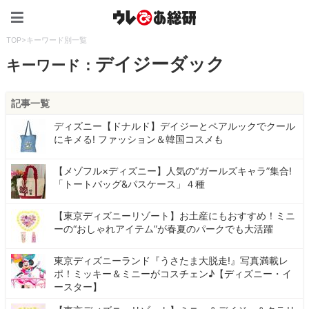
ウレぴあ総研（うれぴあ）
TOP
>
キーワード別一覧
デイジーダック
キーワード：
記事一覧
ディズニー【ドナルド】デイジーとペアルックでクール
にキメる! ファッション＆韓国コスメも
【メゾフル×ディズニー】人気の“ガールズキャラ”集合!
「トートバッグ&パスケース」４種
【東京ディズニーリゾート】お土産にもおすすめ！ミニ
ーの“おしゃれアイテム”が春夏のパークでも大活躍
東京ディズニーランド『うさたま大脱走!』写真満載レ
ポ！ミッキー＆ミニーがコスチェン♪【ディズニー・イ
ースター】