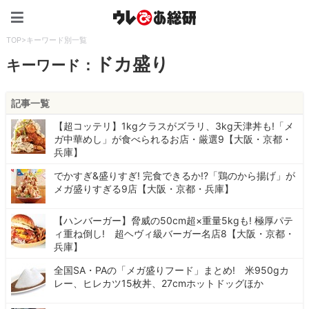
ウレぴあ総研（うれぴあ）
TOP
>
キーワード別一覧
ドカ盛り
キーワード：
記事一覧
【超コッテリ】1kgクラスがズラリ、3kg天津丼も!「メ
ガ中華めし」が食べられるお店・厳選9【大阪・京都・
兵庫】
でかすぎ&盛りすぎ! 完食できるか!?「鶏のから揚げ」が
メガ盛りすぎる9店【大阪・京都・兵庫】
【ハンバーガー】脅威の50cm超×重量5kgも! 極厚パテ
ィ重ね倒し! 超ヘヴィ級バーガー名店8【大阪・京都・
兵庫】
全国SA・PAの「メガ盛りフード」まとめ! 米950gカ
レー、ヒレカツ15枚丼、27cmホットドッグほか