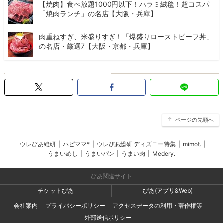
【焼肉】食べ放題1000円以下！ハラミ絨毯！超コスパ
「焼肉ランチ」の名店【大阪・兵庫】
肉重ねすぎ、米盛りすぎ！「爆盛りローストビーフ丼」
の名店・厳選7【大阪・京都・兵庫】
ページの先頭へ
ウレぴあ総研
|
ハピママ*
|
ウレぴあ総研 ディズニー特集
|
mimot.
|
うまいめし
|
うまいパン
|
うまい肉
|
Medery.
ぴあ関連サイト
チケットぴあ
ぴあ(アプリ&Web)
会社案内
プライバシーポリシー
アクセスデータの利用・著作権等
外部送信ポリシー