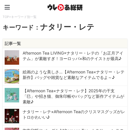
ウレぴあ総研（うれぴあ）
TOP
>
キーワード別一覧
ナタリー・レテ
キーワード：
記事一覧
Afternoon Tea LIVING×ナタリー・レテの「お正月アイ
テム」が素敵すぎ！ヨーロッパ×和のテイストが最高♪
絵画のような美しさ…【Afternoon Tea×ナタリー・レテ
新作】バッグや雑貨など素敵なアイテムでるよ～♪
【Afternoon Tea×ナタリー・レテ】2025年の干支
「巳」や招き猫、御朱印帳やバッグなど新作アイテムが
素敵♪
ナタリー・レテ×Afternoon Teaのクリスマスグッズがレ
トロかわいい♪