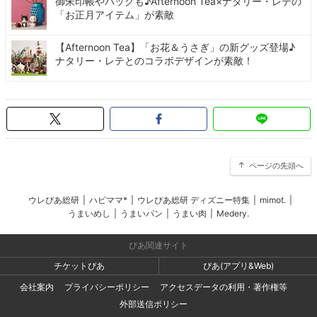
御朱印帳やバッグも♪Afternoon Tea×ナタリー・レテの
「お正月アイテム」が素敵
【Afternoon Tea】「お花＆うさぎ」の新グッズ登場♪
ナタリー・レテとのコラボデザインが素敵！
ページの先頭へ
ウレぴあ総研
|
ハピママ*
|
ウレぴあ総研 ディズニー特集
|
mimot.
|
うまいめし
|
うまいパン
|
うまい肉
|
Medery.
ぴあ関連サイト
チケットぴあ
ぴあ(アプリ&Web)
会社案内
プライバシーポリシー
アクセスデータの利用・著作権等
外部送信ポリシー