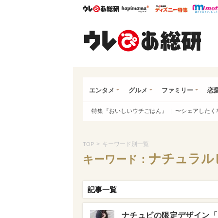
ウレぴあ総研
ハピママ*
ウレぴあ
ウレ
エンタメ
グルメ
ファミリー
恋
特集『おいしいウチごはん』
〜シェアしたく
>
キーワード別一覧
TOP
ナチュラル
キーワード：
記事一覧
ナチュビの限定デザイン「