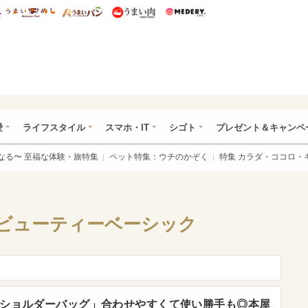
総研 ディズニー特集
mimot.
うまいめし
うまいパン
うまい肉
Medery.
ぴあ総研（うれぴあ）
愛
ライフスタイル
スマホ・IT
シゴト
プレゼント＆キャンペ
なる〜 至福な体験・旅特集
ペット特集：ウチのかぞく
特集 カラダ・ココロ・
ビューティーベーシック
ショルダーバッグ」合わせやすくて使い勝手も◎本屋