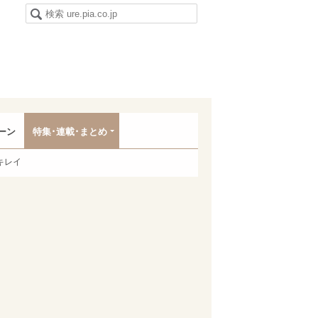
ーン
特集･連載･まとめ
キレイ