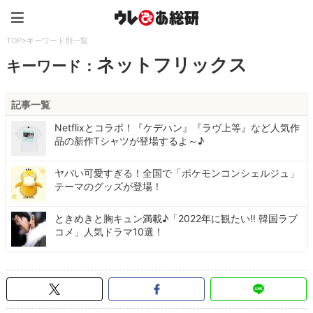
ウレぴあ総研（うれぴあ）
TOP
>
キーワード別一覧
ネットフリックス
キーワード：
記事一覧
Netflixとコラボ！『ケデハン』『ラヴ上等』など人気作
品の新作Tシャツが登場するよ～♪
ヤバい可愛すぎる！全国で「ポケモンコンシェルジュ」
テーマのグッズが登場！
ときめきと胸キュン満載♪「2022年に観たい‼ 韓国ラブ
コメ」人気ドラマ10選！