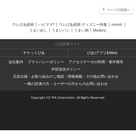
ページの先頭へ
ウレぴあ総研
|
ハピママ*
|
ウレぴあ総研 ディズニー特集
|
mimot.
|
うまいめし
|
うまいパン
|
うまい肉
|
Medery.
ぴあ関連サイト
チケットぴあ
ぴあ(アプリ&Web)
会社案内
プライバシーポリシー
アクセスデータの利用・著作権等
外部送信ポリシー
広告出稿・お取り組みのご相談・情報掲載・その他お問い合わせ
一般の読者の方・ユーザーの方からのお問い合わせ
Copyright (C) PIA Corporation. All Rights Reserved.