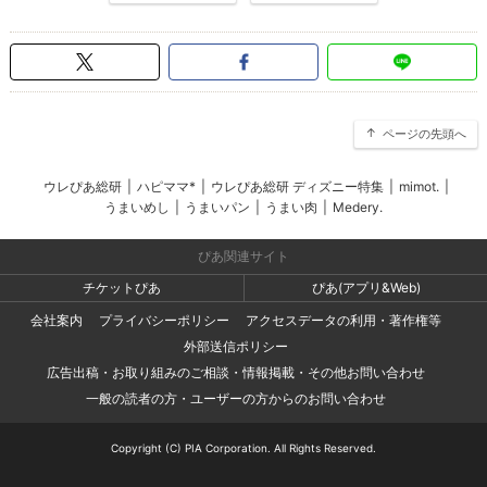
ページの先頭へ
ウレぴあ総研
|
ハピママ*
|
ウレぴあ総研 ディズニー特集
|
mimot.
|
うまいめし
|
うまいパン
|
うまい肉
|
Medery.
ぴあ関連サイト
チケットぴあ
ぴあ(アプリ&Web)
会社案内
プライバシーポリシー
アクセスデータの利用・著作権等
外部送信ポリシー
広告出稿・お取り組みのご相談・情報掲載・その他お問い合わせ
一般の読者の方・ユーザーの方からのお問い合わせ
Copyright (C) PIA Corporation. All Rights Reserved.