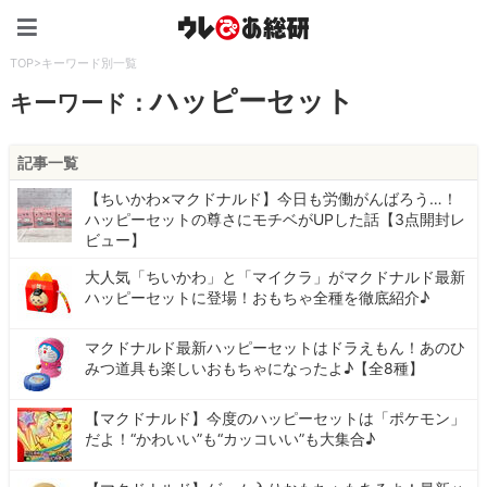
ウレぴあ総研（うれぴあ）
TOP
>
キーワード別一覧
ハッピーセット
キーワード：
記事一覧
【ちいかわ×マクドナルド】今日も労働がんばろう…！
ハッピーセットの尊さにモチベがUPした話【3点開封レ
ビュー】
大人気「ちいかわ」と「マイクラ」がマクドナルド最新
ハッピーセットに登場！おもちゃ全種を徹底紹介♪
マクドナルド最新ハッピーセットはドラえもん！あのひ
みつ道具も楽しいおもちゃになったよ♪【全8種】
【マクドナルド】今度のハッピーセットは「ポケモン」
だよ！“かわいい”も“カッコいい”も大集合♪