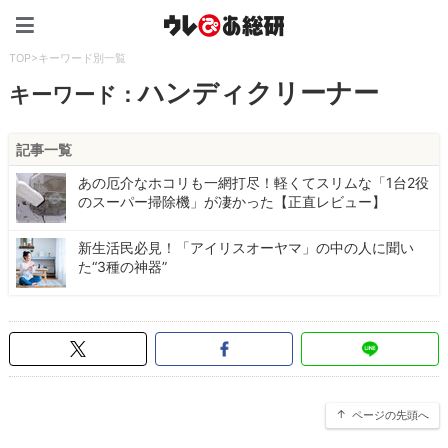
ウレぴあ総研（うれぴあ）
TOP
>
キーワード別一覧
ハンディクリーナー
キーワード：
記事一覧
あの厄介なホコリも一網打尽！軽くてスリムな「1台2役
のスーパー掃除機」が凄かった【正直レビュー】
新生活民必見！「アイリスオーヤマ」の中の人に聞い
た“3種の神器”
ページの先頭へ