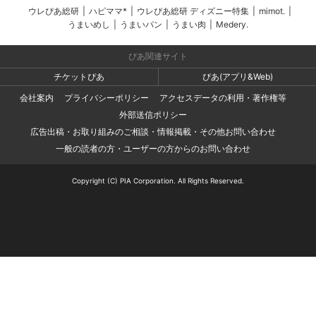
ウレぴあ総研
|
ハピママ*
|
ウレぴあ総研 ディズニー特集
|
mimot.
|
うまいめし
|
うまいパン
|
うまい肉
|
Medery.
ぴあ関連サイト
チケットぴあ
ぴあ(アプリ&Web)
会社案内
プライバシーポリシー
アクセスデータの利用・著作権等
外部送信ポリシー
広告出稿・お取り組みのご相談・情報掲載・その他お問い合わせ
一般の読者の方・ユーザーの方からのお問い合わせ
Copyright (C) PIA Corporation. All Rights Reserved.