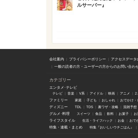
ルサーバー』
会社案内
プライバシーポリシー
アクセスデータ
一般の読者の方・ユーザーの方からのお問い合わ
カテゴリー
エンタメ･テレビ
テレビ
音楽
V系
アイドル
映画
アニメ
2
ファミリー
家庭
子ども
おしゃれ
おでかけ・
ディズニー
TDL
TDS
裏ワザ・攻略
混雑予想
グルメ･料理
スイーツ
食品
飲料
お菓子
お
ライフスタイル
生活・ライフハック
お金
おで
特集
・
連載
・
まとめ
特集『おいしいウチごはん』