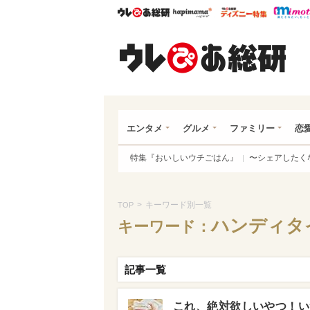
ウレぴあ総研
ハピママ*
ウレぴあ
ウレ
エンタメ
グルメ
ファミリー
恋
特集『おいしいウチごはん』
〜シェアしたく
>
キーワード別一覧
TOP
ハンディタ
キーワード：
記事一覧
これ、絶対欲しいやつ！い