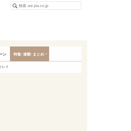
ーン
特集･連載･まとめ
キレイ