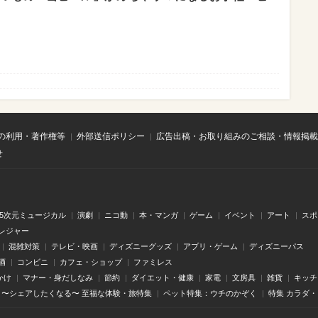
の利用・著作権等
外部送信ポリシー
広告出稿・お取り組みのご相談・情報掲載
せ
.5次元ミュージカル
演劇
ニコ動
本・マンガ
ゲーム
イベント
アート
スポ
レジャー
混雑対策
テレビ・映画
ディズニーグッズ
アプリ・ゲーム
ディズニーパス
酒
コンビニ
カフェ・ショップ
ファミレス
かけ
マナー・身だしなみ
節約
ダイエット・健康
家電
文房具
雑貨
キッチ
〜シェアしたくなる〜 至福な体験・旅特集
ペット特集：ウチのかぞく
特集 カラダ