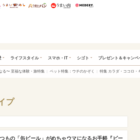
総研 ディズニー特集
mimot.
うまいめし
うまいパン
うまい肉
Medery.
ぴあ総研（うれぴあ）
愛
ライフスタイル
スマホ・IT
シゴト
プレゼント＆キャンペ
なる〜 至福な体験・旅特集
ペット特集：ウチのかぞく
特集 カラダ・ココロ・
イプ
つもの「缶ビール」がめちゃウマになるお手軽『ビー