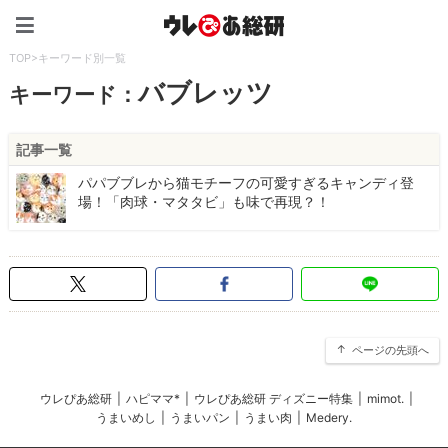
ウレぴあ総研（うれぴあ）
TOP
>
キーワード別一覧
バブレッツ
キーワード：
記事一覧
パパブブレから猫モチーフの可愛すぎるキャンディ登
場！「肉球・マタタビ」も味で再現？！
ページの先頭へ
ウレぴあ総研
|
ハピママ*
|
ウレぴあ総研 ディズニー特集
|
mimot.
|
うまいめし
|
うまいパン
|
うまい肉
|
Medery.