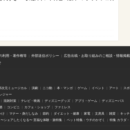
の利用・著作権等
外部送信ポリシー
広告出稿・お取り組みのご相談・情報掲載
せ
.5次元ミュージカル
演劇
ニコ動
本・マンガ
ゲーム
イベント
アート
スポ
レジャー
混雑対策
テレビ・映画
ディズニーグッズ
アプリ・ゲーム
ディズニーパス
酒
コンビニ
カフェ・ショップ
ファミレス
かけ
マナー・身だしなみ
節約
ダイエット・健康
家電
文房具
雑貨
キッチ
〜シェアしたくなる〜 至福な体験・旅特集
ペット特集：ウチのかぞく
特集 カラダ