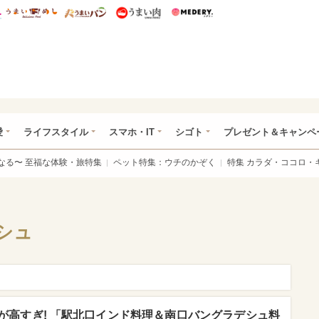
総研 ディズニー特集
mimot.
うまいめし
うまいパン
うまい肉
Medery.
ぴあ総研（うれぴあ）
愛
ライフスタイル
スマホ・IT
シゴト
プレゼント＆キャンペ
なる〜 至福な体験・旅特集
ペット特集：ウチのかぞく
特集 カラダ・ココロ・
シュ
が高すぎ! 「駅北口インド料理＆南口バングラデシュ料