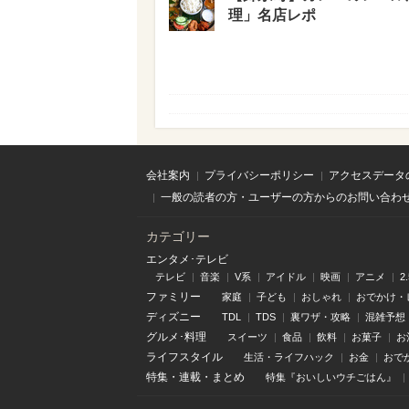
理」名店レポ
会社案内
プライバシーポリシー
アクセスデータ
一般の読者の方・ユーザーの方からのお問い合わ
カテゴリー
エンタメ･テレビ
テレビ
音楽
V系
アイドル
映画
アニメ
2
ファミリー
家庭
子ども
おしゃれ
おでかけ・
ディズニー
TDL
TDS
裏ワザ・攻略
混雑予想
グルメ･料理
スイーツ
食品
飲料
お菓子
お
ライフスタイル
生活・ライフハック
お金
おで
特集
・
連載
・
まとめ
特集『おいしいウチごはん』