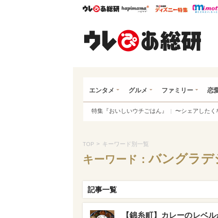
ウレぴあ総研
ハピママ*
ウレぴあ
ウレ
エンタメ
グルメ
ファミリー
恋
特集『おいしいウチごはん』
〜シェアしたく
>
キーワード別一覧
TOP
バングラデ
キーワード：
記事一覧
【錦糸町】カレーのレベル