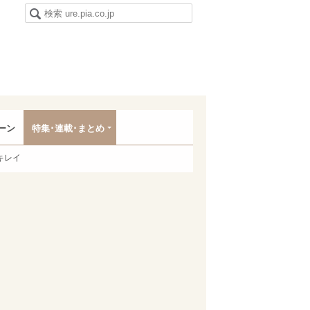
ーン
特集･連載･まとめ
キレイ