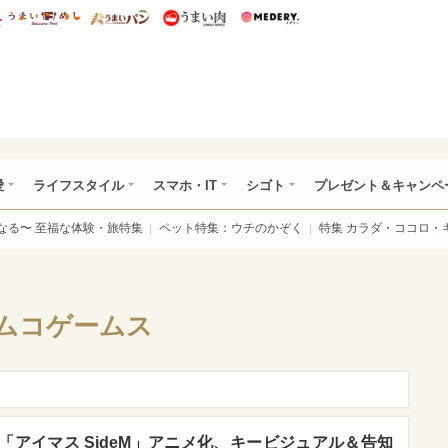
総研 ディズニー特集
mimot.
うまいめし
うまいパン
うまい肉
Medery.
ぴあ総研（うれぴあ）
愛
ライフスタイル
スマホ・IT
シゴト
プレゼント＆キャンペ
なる〜 至福な体験・旅特集
ペット特集：ウチのかぞく
特集 カラダ・ココロ・
ムコゲームス
アイマス SideM」アニメ化、キービジュアル＆告知