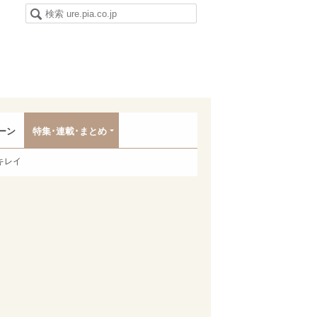
ーン
特集･連載･まとめ
キレイ