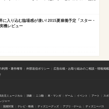
に入り込む臨場感が凄い! 2015夏稼働予定「スター・
」実機レビュー
の利用・著作権等
外部送信ポリシー
広告出稿・お取り組みのご相談・情報掲載
せ
.5次元ミュージカル
演劇
ニコ動
本・マンガ
ゲーム
イベント
アート
スポ
レジャー
混雑対策
テレビ・映画
ディズニーグッズ
アプリ・ゲーム
ディズニーパス