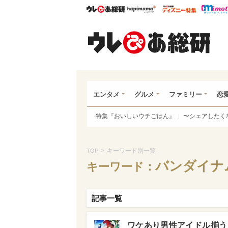
ウレぴあ総研
ハピママ*
ウレぴあ
ウレ
エンタメ
グルメ
ファミリー
恋
特集『おいしいウチごはん』
〜シェアしたく
>
キーワード別一覧
TOP
バンダイナ
キーワード：
記事一覧
ワケあり男性アイドル揃う「