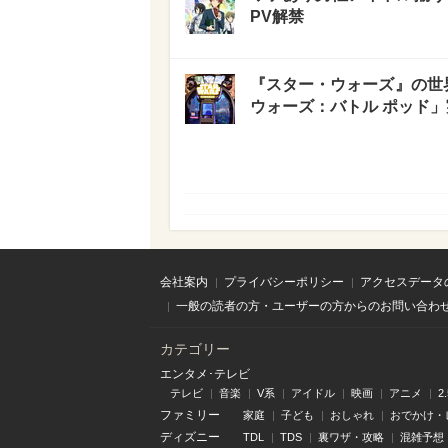
PV解禁
『スター・ウォーズ』の世界
ウォーズ：バトル ポッド
会社案内
プライバシーポリシー
アクセスデータ
一般の読者の方・ユーザーの方からのお問い合わ
カテゴリー
エンタメ･テレビ
テレビ
音楽
V系
アイドル
映画
アニメ
2
ファミリー
家庭
子ども
おしゃれ
おでかけ・
ディズニー
TDL
TDS
裏ワザ・攻略
混雑予想