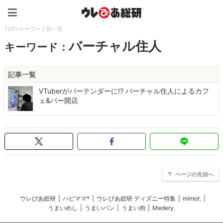
ウレぴあ総研（うれぴあ）
TOP
>
キーワード別一覧
バーチャル住人
キーワード：
記事一覧
VTuberがバーテンダーに!? バーチャル住人によるカフ
ェ&バー開店
ページの先頭へ
ウレぴあ総研
|
ハピママ*
|
ウレぴあ総研 ディズニー特集
|
mimot.
|
うまいめし
|
うまいパン
|
うまい肉
|
Medery.