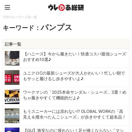
ウレぴあ総研（うれぴあ）
TOP
>
キーワード別一覧
パンプス
キーワード：
記事一覧
【ハニーズ】今から履きたい！快適コスパ最強シューズ
おすすめ10選♪
ユニクロCの最新シューズが大人かわいい！忙しい朝で
もサッと履けるし歩きやすいよ♪
ワークマンの「2025本命サンダル・シューズ」3選！め
ちゃ履きやすくて機能的だよ♪
もうスニーカーには戻れない!? GLOBAL WORKの「高
見え＆撥水ぺたんこシューズ」が歩きやすくて超名品！
【GU】激安なのに疲れない！足が痛くならない「マシ