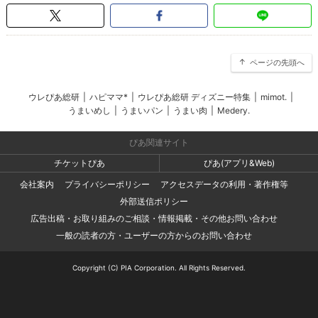
ページの先頭へ
ウレぴあ総研
|
ハピママ*
|
ウレぴあ総研 ディズニー特集
|
mimot.
|
うまいめし
|
うまいパン
|
うまい肉
|
Medery.
ぴあ関連サイト
チケットぴあ
ぴあ(アプリ&Web)
会社案内
プライバシーポリシー
アクセスデータの利用・著作権等
外部送信ポリシー
広告出稿・お取り組みのご相談・情報掲載・その他お問い合わせ
一般の読者の方・ユーザーの方からのお問い合わせ
Copyright (C) PIA Corporation. All Rights Reserved.