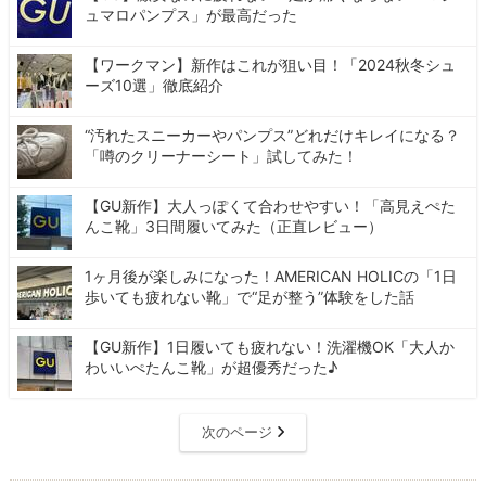
ュマロパンプス」が最高だった
【ワークマン】新作はこれが狙い目！「2024秋冬シュ
ーズ10選」徹底紹介
“汚れたスニーカーやパンプス”どれだけキレイになる？
「噂のクリーナーシート」試してみた！
【GU新作】大人っぽくて合わせやすい！「高見えぺた
んこ靴」3日間履いてみた（正直レビュー）
1ヶ月後が楽しみになった！AMERICAN HOLICの「1日
歩いても疲れない靴」で“足が整う”体験をした話
【GU新作】1日履いても疲れない！洗濯機OK「大人か
わいいぺたんこ靴」が超優秀だった♪
次のページ